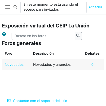
Salta al contenido principal
En este momento está usando el
Acceder
Selector de búsqueda de entrada
acceso para invitados
Panel lateral
Exposición virtual del CEIP La Unión
Buscar en los foros
Buscar en los fo
Foros generales
Foro
Descripción
Debates
Novedades
Novedades y anuncios
0
Contactar con el soporte del sitio