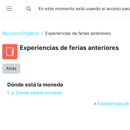
Salta al contenido principal
En este momento está usando el acceso para
Selector de búsqueda de entrada
Panel lateral
Recursos Públicos
Experiencias de ferias anteriores
Experiencias de ferias anteriores
Atrás
Dónde está la moneda
Ir a: Dónde está la moneda
»
Experiencias de 