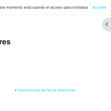
ste momento está usando el acceso para invitados
Acceder
de búsqueda de entrada
Abr
res
»
Experiencias de ferias anteriores