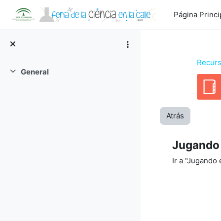
Salta al contenido principal
Página Princi
Recurs
General
Colapsar
Atrás
Jugando 
Ir a "Jugando 