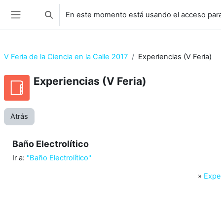
Salta al contenido principal
En este momento está usando el acceso para
Selector de búsqueda de entrada
Panel lateral
V Feria de la Ciencia en la Calle 2017
Experiencias (V Feria)
Experiencias (V Feria)
Atrás
Baño Electrolítico
Ir a:
"Baño Electrolítico"
»
Exper