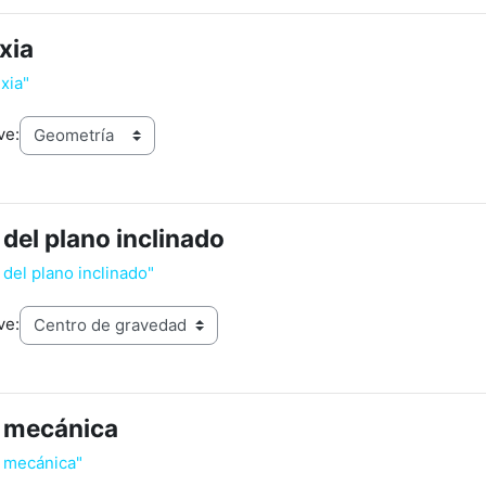
xia
exia"
ve:
del plano inclinado
 del plano inclinado"
ve:
 mecánica
a mecánica"