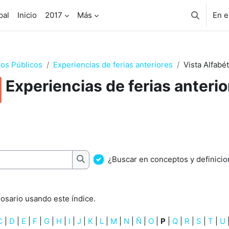
pal
Inicio
2017
Más
En e
Selector 
os Públicos
Experiencias de ferias anteriores
Vista Alfabét
Experiencias de ferias anterio
inalización
¿Buscar en conceptos y definici
Buscar
osario usando este índice.
C
|
D
|
E
|
F
|
G
|
H
|
I
|
J
|
K
|
L
|
M
|
N
|
Ñ
|
O
|
P
|
Q
|
R
|
S
|
T
|
U