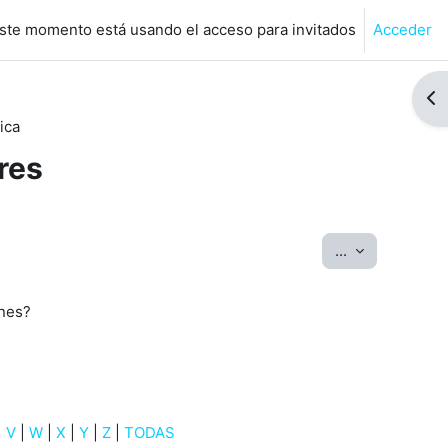
ste momento está usando el acceso para invitados
Acceder
de búsqueda de entrada
Abr
ica
res
Exportar entr
...
ones?
|
V
|
W
|
X
|
Y
|
Z
|
TODAS