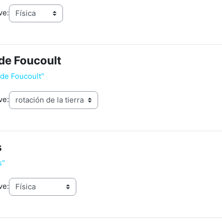
ve:
de Foucoult
 de Foucoult"
ve:
s
s"
ve: