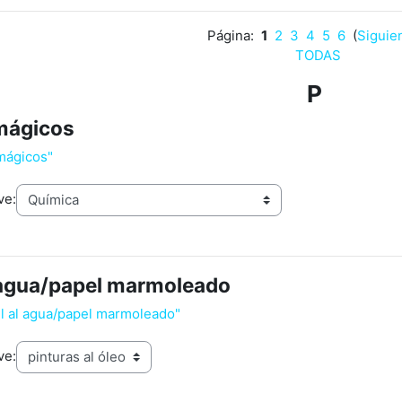
Página:
1
2
3
4
5
6
(
Siguie
TODAS
P
mágicos
 mágicos"
ve:
 agua/papel marmoleado
l al agua/papel marmoleado"
ve: