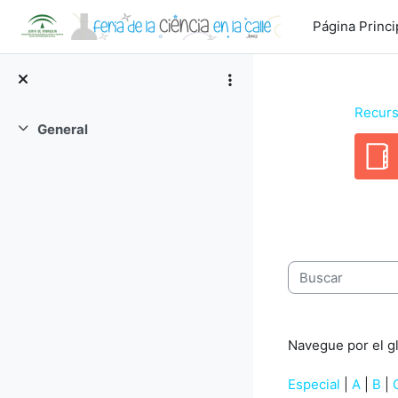
Salta al contenido principal
Página Princi
Recurs
General
Colapsar
Requisitos de f
Buscar
Navegue por el gl
Especial
|
A
|
B
|