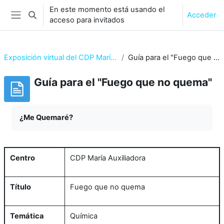
Salta al contenido principal
En este momento está usando el
Acceder
Selector de búsqueda de entrada
acceso para invitados
Panel lateral
Exposición virtual del CDP María Auxiliadora
Guía para el "Fuego que no quema"
Guía para el "Fuego que no quema"
Requisitos de finalización
¿Me Quemaré?
Centro
CDP María Auxiliadora
Título
Fuego que no quema
Temática
Química