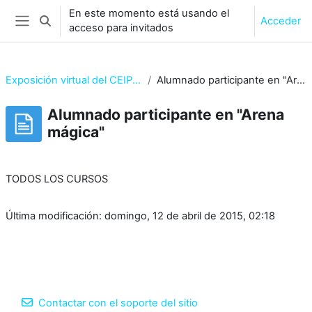
Salta al contenido principal
En este momento está usando el
Acceder
Selector de búsqueda de entrada
acceso para invitados
Panel lateral
Exposición virtual del CEIP Luis Vives
Alumnado participante en "Arena mágica"
Alumnado participante en "Arena
mágica"
Requisitos de finalización
TODOS LOS CURSOS
Última modificación: domingo, 12 de abril de 2015, 02:18
Contactar con el soporte del sitio