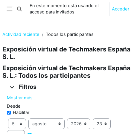
Salta al contenido principal
En este momento está usando el
Acceder
Selector de búsqueda de entrada
acceso para invitados
Panel lateral
Actividad reciente
Todos los participantes
Exposición virtual de Techmakers España
S. L.
Exposición virtual de Techmakers España
S. L.: Todos los participantes
Filtros
Filtros
Filtros
Mostrar más...
Desde
Desde
Habilitar
Día
Mes
Año
Hora
Minuto