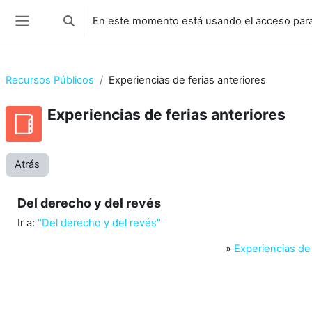
Salta al contenido principal
En este momento está usando el acceso para
Selector de búsqueda de entrada
Panel lateral
Recursos Públicos
Experiencias de ferias anteriores
Experiencias de ferias anteriores
Atrás
Del derecho y del revés
Ir a:
"Del derecho y del revés"
»
Experiencias de 