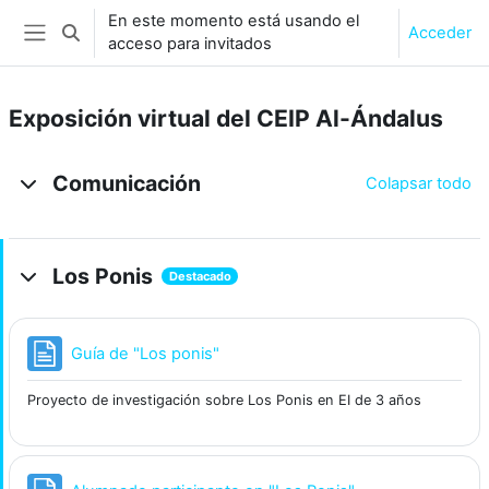
Salta al contenido principal
En este momento está usando el
Acceder
Selector de búsqueda de entrada
acceso para invitados
Panel lateral
Exposición virtual del CEIP Al-Ándalus
Diagrama de temas
Comunicación
Colapsar todo
Los Ponis
Destacado
Página
Guía de "Los ponis"
Proyecto de investigación sobre Los Ponis en EI de 3 años